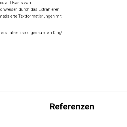
nis auf Basis von
achweisen durch das Extrahieren
matisierte Textformatierungen mit
beitsdateien sind genau mein Ding!
Referenzen