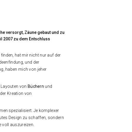
he versorgt, Zäune gebaut und zu
il 2007 zu dem Entschluss
inden, hat mir nicht nur auf der
Ideenfindung, und der
ng, haben mich von jeher
m Layouten von
Büchern
und
der Kreation von
men spezialisiert. Je komplexer
gutes Design zu schaffen, sondern
 voll auszureizen.